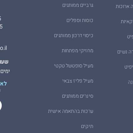
גרביים ממותגים
 ארוכות
5
כוסות וספלים
קאיות
5
כיסוי דרכון ממותגים
יט
.il
מחזיקי מפתחות
ה נשים
שעות
מעיל סופטשל טקטי
פיט
ימים א׳-ה׳
מעיל פליז צבאי
נה
לא 
ת
סינרים ממותגים
ערכות בהתאמה אישית
תיקים