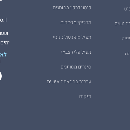
כיסוי דרכון ממותגים
יט
.il
מחזיקי מפתחות
ה נשים
שעות
מעיל סופטשל טקטי
פיט
ימים א׳-ה׳
מעיל פליז צבאי
נה
לא 
ת
סינרים ממותגים
ערכות בהתאמה אישית
תיקים