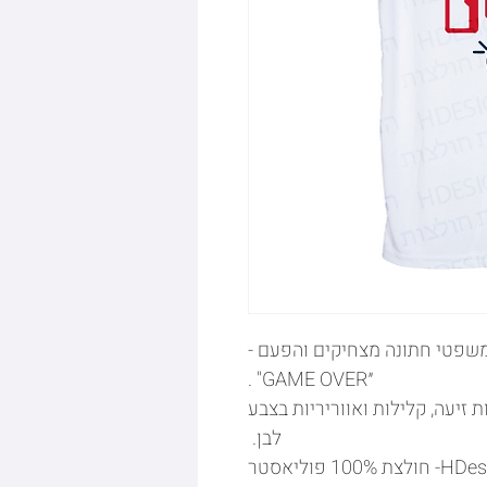
שפטי חתונה מצחיקים והפעם -
״GAME OVER" .
זיעה, קלילות ואווריריות בצבע
לבן.
מאפייני חולצת דרייפיט של HDesign- חולצת 100% פוליאסטר