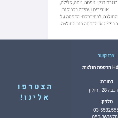
ירה בגזרת רגלן. נעימה, נוחה, קלילה,
אוורירית ועמידה בכביסות.
החולצה, לבחירתכם- הדפסה על
החולצה או הדפסה בגב החולצה.
צרו קשר
חולצות
כתובת:
הצטרפו
 28 , חולון
אלינו!
טלפון:
03-558256
050-362678