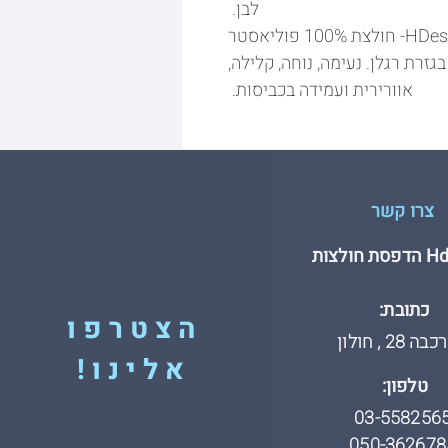
לבן.
מאפייני חולצת דרייפיט של HDesign- חולצת 100% פוליאסטר
ירה בגזרת רגלן. נעימה, נוחה, קלילה,
אוורירית ועמידה בכביסות.
צרו קשר
חולצות
כתובת:
הצטרפו
 28 , חולון
אלינו!
טלפון:
03-558256
050-362678