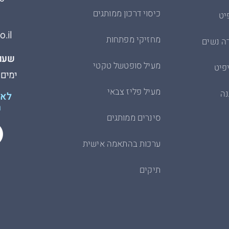
כיסוי דרכון ממותגים
יט
.il
מחזיקי מפתחות
ה נשים
שעות
מעיל סופטשל טקטי
פיט
ימים א׳-ה׳
מעיל פליז צבאי
נה
לא 
ת
סינרים ממותגים
ערכות בהתאמה אישית
תיקים