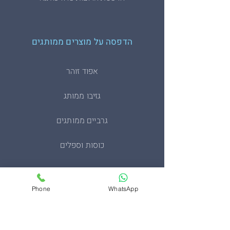
הדפסה על מוצרים ממותגים
אפוד זוהר
גזיבו ממותג
גרביים ממותגים
כוסות וספלים
כיסוי דרכון ממותגים
Phone
WhatsApp
מחזיקי מפתחות
מעיל סופטשל טקטי