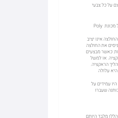
ם על כל צבעי 
מה היו הבעיות הנפוצות עד כה של הדפסה על חולצות שאינן 100% כותנה (טרם הגעתה של מכונת Poly 
חולצה אינו יציב 
יסים את החולצה 
ת: כאשר מבצעים 
ציה. או למשל 
ליך הראקציה. 
יא עלולה 
יועדות להדפסה על בדי 100% כותנה, לא היו עמידים על 
גים שונים. כך שלאחר כביסה של בדי לייקרה או דרייפיט וגם על בדי 100% כותנה שעברו 
ים הללו מלבד היותם 