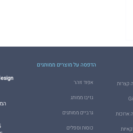
הדפסה על מוצרים ממותגים
Hdesign הדפסת 
אפוד זוהר
 קצרות
גזיבו ממותג
המרכבה
גרביים ממותגים
 ארוכות
5
כוסות וספלים
קאיות