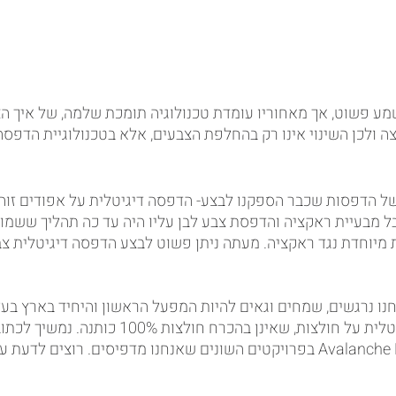
נשמע פשוט, אך מאחוריו עומדת טכנולוגיה תומכת שלמה, של איך ה
ה ולכן השינוי אינו רק בהחלפת הצבעים, אלא בטכנולוגיית הדפסה
 הדפסות שכבר הספקנו לבצע- הדפסה דיגיטלית על אפודים זוהרי
ל מבעיית ראקציה והדפסת צבע לבן עליו היה עד כה תהליך ששמור
יוחדת נגד ראקציה. מעתה ניתן פשוט לבצע הדפסה דיגיטלית צבע
ו נרגשים, שמחים וגאים להיות המפעל הראשון והיחיד בארץ בעל 
חדשנית של הדפסה דיגיטלית על חולצות, שאינן בהכרח חולצות 
היכולות של ה- Avalanche Poly Pro בפרויקטים השונים שאנחנו מדפיסים. רוצים 