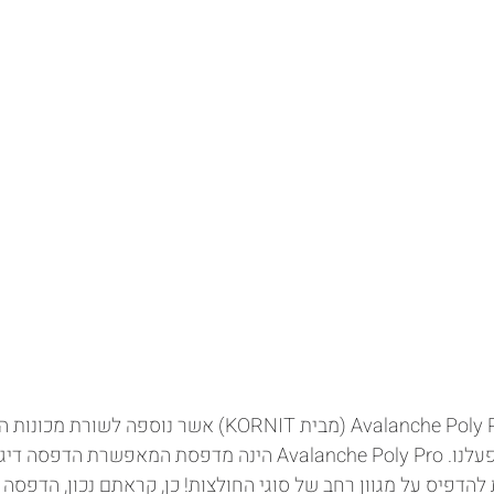
ברוכה הבאה למכונת Avalanche Poly Pro (מבית KORNIT) אשר נ
המתקדמות הקיימות במפעלנו. Avalanche Poly Pro הינה מדפסת המאפ
להדפיס על מגוון רחב של סוגי החולצות! כן, קראתם נכון, הדפסה ד