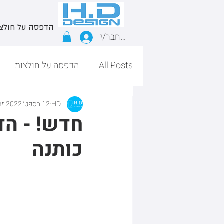
הדפסה על חולצ
התחבר/י
All Posts
הדפסה על חולצות
HD
12 בספט׳ 2022
זמן
חדש! - הד
כותנה