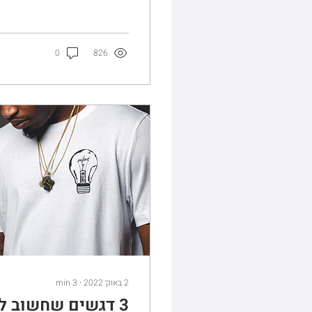
0
826
2 באוק׳ 2022
∙
3
min
3 דגשים שחשוב ל