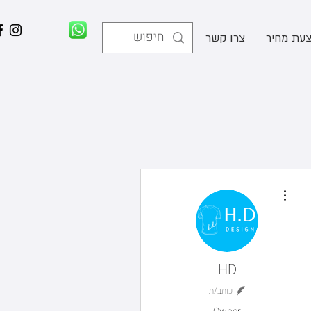
עת מחיר
צרו קשר
More actions
HD
כותב/ת