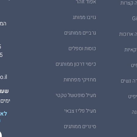
אפוד זוהר
 קצרות
גזיבו ממותג
המרכבה
גרביים ממותגים
 ארוכות
5
כוסות וספלים
קאיות
5
כיסוי דרכון ממותגים
יט
.il
מחזיקי מפתחות
ה נשים
שעות
מעיל סופטשל טקטי
פיט
ימים א׳-ה׳
מעיל פליז צבאי
נה
לא 
ת
סינרים ממותגים