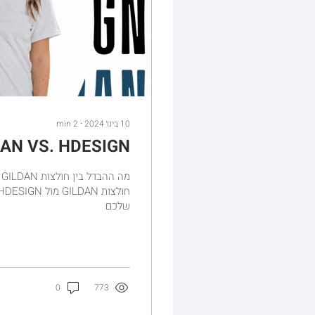
10 בינו׳ 2024
∙
2
min
DAN VS. HDESIGN
שלכם
0
773