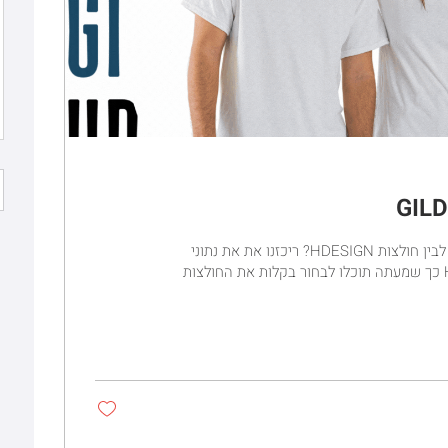
GIL
מה ההבדל בין חולצות GILDAN לבין חולצות HDESIGN? ריכזנו את את נתוני
חולצות GILDAN מול HDESIGN כך שמעתה תוכלו לבחור בקלות את החולצות