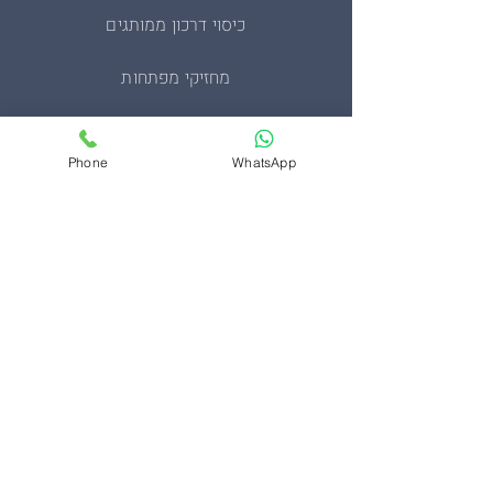
כיסוי דרכון ממותגים
מחזיקי מפתחות
מעיל סופטשל טקטי
Phone
WhatsApp
מעיל פליז צבאי
סינרים ממותגים
ערכות בהתאמה אישית
תיקים
צרו קשר