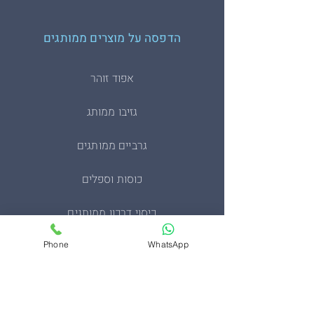
הדפסה על מוצרים ממותגים
אפוד זוהר
גזיבו ממותג
גרביים ממותגים
כוסות וספלים
כיסוי דרכון ממותגים
מחזיקי מפתחות
Phone
WhatsApp
מעיל סופטשל טקטי