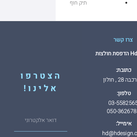
תיק חוף
צרו קשר
חולצות
כתובת:
הצטרפו
 28 , חולון
אלינו!
טלפון:
03-558256
050-362678
אימייל:
hd@hdesign.co