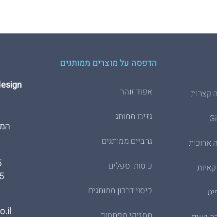
הדפסה על מוצרים ממותגים
Hdesign הדפסת 
אפוד זוהר
 קצרות
גזיבו ממותג
המרכבה
גרביים ממותגים
 ארוכות
5
כוסות וספלים
קאיות
5
כיסוי דרכון ממותגים
יט
.il
מחזיקי מפתחות