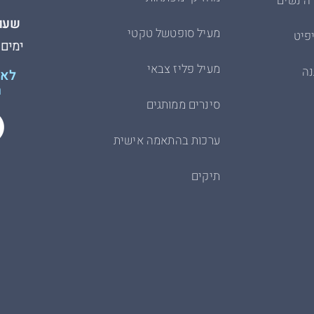
ה נשים
שעות
מעיל סופטשל טקטי
פיט
ימים א׳-ה׳
מעיל פליז צבאי
נה
לא 
ת
סינרים ממותגים
ערכות בהתאמה אישית
תיקים