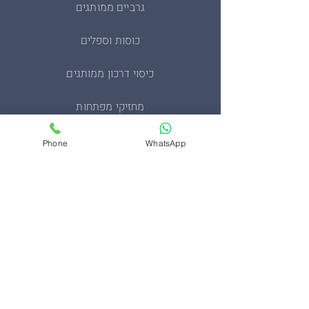
גרביים ממותגים
כוסות וספלים
כיסוי דרכון ממותגים
מחזיקי מפתחות
מעיל סופטשל טקטי
Phone
WhatsApp
מעיל פליז צבאי
סינרים ממותגים
ערכות בהתאמה אישית
תיקים