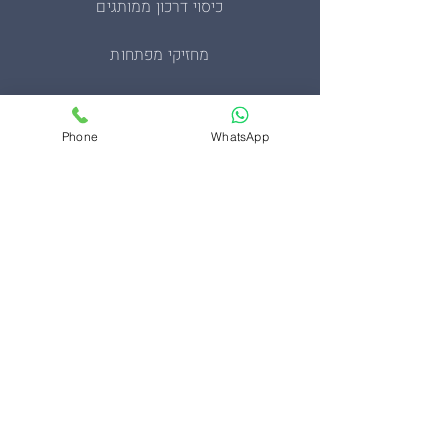
כיסוי דרכון ממותגים
מחזיקי מפתחות
מעיל סופטשל טקטי
Phone
WhatsApp
מעיל פליז צבאי
סינרים ממותגים
ערכות בהתאמה אישית
תיקים
צרו קשר