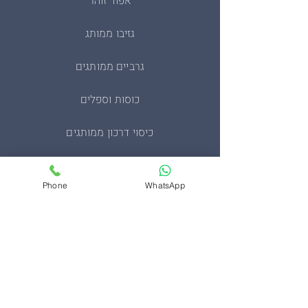
אפוד זוהר
גזיבו ממותג
גרביים ממותגים
כוסות וספלים
כיסוי דרכון ממותגים
מחזיקי מפתחות
Phone
WhatsApp
מעיל סופטשל טקטי
מעיל פליז צבאי
סינרים ממותגים
ערכות בהתאמה אישית