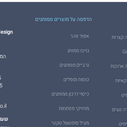
הדפסה על מוצרים ממותגים
Hdesign הדפסת 
אפוד זוהר
 קצרות
גזיבו ממותג
המרכבה
גרביים ממותגים
 ארוכות
5
כוסות וספלים
קאיות
5
כיסוי דרכון ממותגים
יט
.il
מחזיקי מפתחות
ה נשים
שעות
מעיל סופטשל טקטי
פיט