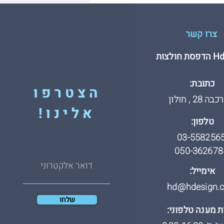
צרו קשר
חולצות
כתובת:
הצטרפו
 28 , חולון
אלינו!
טלפון:
03-558256
050-362678
אימייל:
hd@hdesign.co
שלחו
 מענה טלפוני: