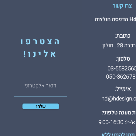
צרו קשר
חולצות
כתובת:
הצטרפו
 28 , חולון
אלינו!
טלפון:
03-558256
050-362678
אימייל:
hd@hdesign.co
שלחו
 מענה טלפוני:
: 9:00-16:30
ניתן להגיע ללא