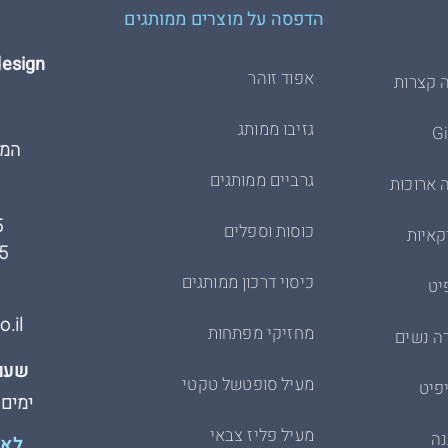
הדפסה על מוצרים ממותגים
Hdesign הדפסת 
אפוד זוהר
 קצרות
גזיבו ממותג
המרכבה
גרביים ממותגים
 ארוכות
5
כוסות וספלים
קאיות
5
כיסוי דרכון ממותגים
יט
.il
מחזיקי מפתחות
ה נשים
שעות
מעיל סופטשל טקטי
פיט
ימים א׳-ה׳
מעיל פליז צבאי
נה
לא 