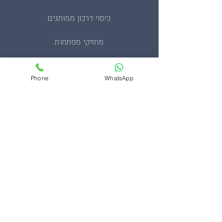
כיסוי דרכון ממותגים
מחזיקי מפתחות
מעיל סופטשל טקטי
Phone
WhatsApp
מעיל פליז צבאי
סינרים ממותגים
ערכות בהתאמה אישית
תיקים
צרו קשר