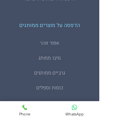
הדפסה על מוצרים ממותגים
אפוד זוהר
גזיבו ממותג
גרביים ממותגים
כוסות וספלים
כיסוי דרכון ממותגים
Phone
WhatsApp
מחזיקי מפתחות
מעיל סופטשל טקטי