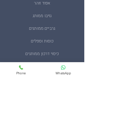
אפוד זוהר
גזיבו ממותג
גרביים ממותגים
כוסות וספלים
כיסוי דרכון ממותגים
מחזיקי מפתחות
Phone
WhatsApp
מעיל סופטשל טקטי
מעיל פליז צבאי
סינרים ממותגים
ערכות בהתאמה אישית