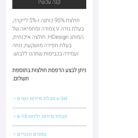
קנה עכשיו
חולצת 95% כותנה ו-5% לייקרה,
בעלת גזרה V צמודה ומחמיאה של
המותג HDesign. חולצה איכותית,
בעלת תפירה מושקעת, נוחה
ועמידה בכביסות שתהנו ללבוש.
ניתן לבצע הדפסת חולצות בתוספת
תשלום.
s-3xl טבלת מידות נשים
טבלת מידות ילדות 6-18
מידה/גודל
רוחב
אורך
שרוול
(ס״מ)
נתונים טכניים
מידה/גודל
רוחב
אורך
שרוול
13.5
63
37.5
s