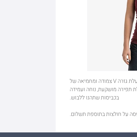
חולצת 95% כותנה ו-5% לייקרה, בעלת גזרה V צמודה ומחמיאה של
ותית, בעלת תפירה מושקעת, נוחה ועמידה
בכביסות שתהנו ללבוש.
סה על חולצות בתוספת תשלום.