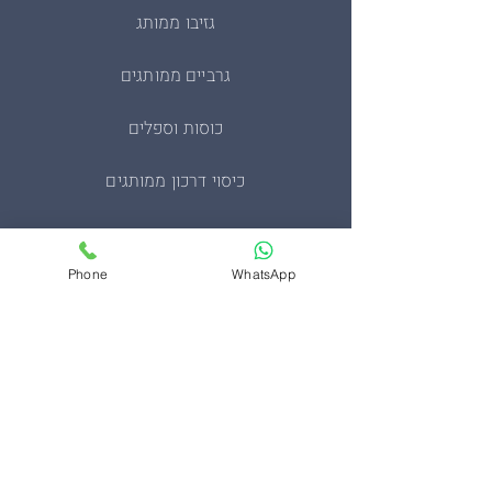
גזיבו ממותג
גרביים ממותגים
כוסות וספלים
כיסוי דרכון ממותגים
מחזיקי מפתחות
Phone
WhatsApp
מעיל סופטשל טקטי
מעיל פליז צבאי
סינרים ממותגים
ערכות בהתאמה אישית