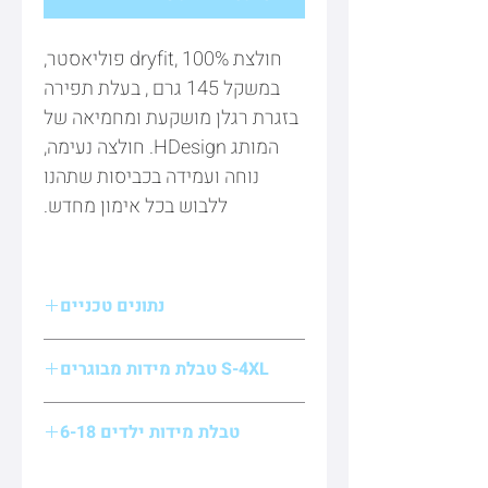
חולצת dryfit, 100% פוליאסטר,
במשקל 145 גרם , בעלת תפירה
בזגרת רגלן מושקעת ומחמיאה של
המותג HDesign. חולצה נעימה,
נוחה ועמידה בכביסות שתהנו
ללבוש בכל אימון מחדש.
נתונים טכניים
הרכבי בד : 100% כותנה
S-4XL טבלת מידות מבוגרים
ארץ ייצור : הודו / סין
הוראות כביסה :
כביסה עדינה במכונה עד-40°C
טבלת מידות ילדים 6-18
ללא חומרי הלבנה, ללא השריה
מידה/גודל
רוחב
אורך
שרוול
אין לשפשף במקום אחד
(ס״מ)
ניתן לייבש במייבש בחום עדין