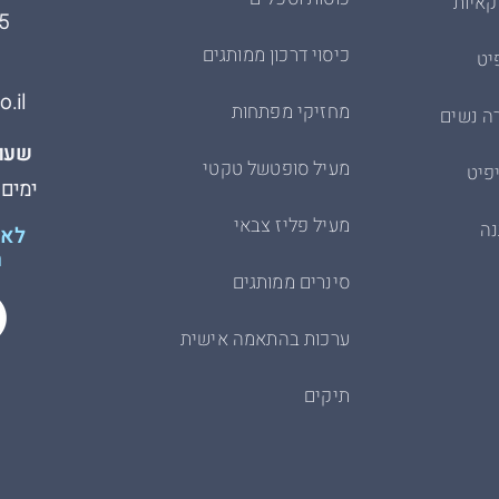
קאיות
5
כיסוי דרכון ממותגים
יט
.il
מחזיקי מפתחות
ה נשים
שעות
מעיל סופטשל טקטי
פיט
ימים א׳-ה׳
מעיל פליז צבאי
נה
לא 
ת
סינרים ממותגים
ערכות בהתאמה אישית
תיקים