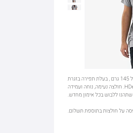
חולצת dryfit, 100% פוליאסטר, במשקל 145 גרם , בעלת תפירה בזגרת
רגלן מושקעת ומחמיאה של המותג HDesign. חולצה נעימה, נוחה ועמידה
שתהנו ללבוש בכל אימון מחדש.
סה על חולצות בתוספת תשלום.