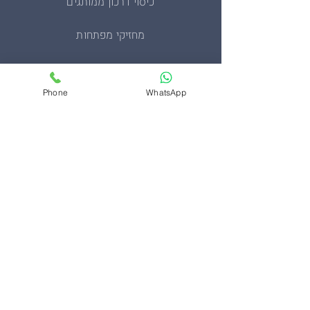
כיסוי דרכון ממותגים
מחזיקי מפתחות
מעיל סופטשל טקטי
Phone
WhatsApp
מעיל פליז צבאי
סינרים ממותגים
ערכות בהתאמה אישית
תיקים
צרו קשר
Hdesign הדפסת חולצות