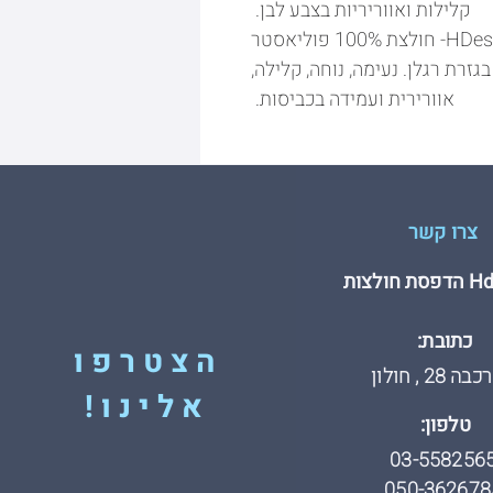
קלילות ואווריריות בצבע לבן.
מאפייני חולצת דרייפיט של HDesign- חולצת 100% פוליאסטר
ירה בגזרת רגלן. נעימה, נוחה, קלילה,
אוורירית ועמידה בכביסות.
צרו קשר
חולצות
כתובת:
הצטרפו
 28 , חולון
אלינו!
טלפון:
03-558256
050-362678