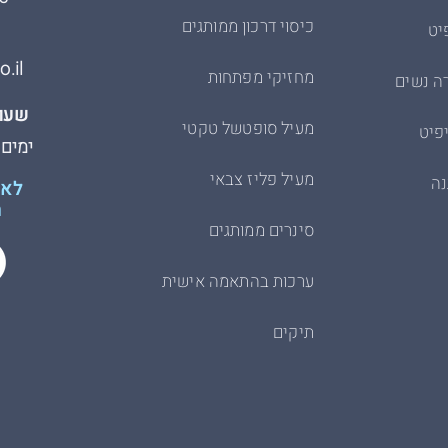
כיסוי דרכון ממותגים
יט
.il
מחזיקי מפתחות
ה נשים
שעות
מעיל סופטשל טקטי
פיט
ימים א׳-ה׳
מעיל פליז צבאי
נה
לא 
ת
סינרים ממותגים
ערכות בהתאמה אישית
תיקים