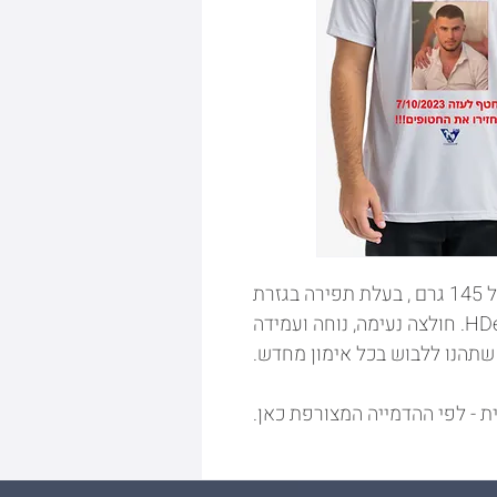
חולצת dryfit, 100% פוליאסטר, במשקל 145 גרם , בעלת תפירה בגזרת
רגלן מושקעת ומחמיאה של המותג HDesign. חולצה נעימה, נוחה ועמידה
שתהנו ללבוש בכל אימון מחדש.
ת - לפי ההדמייה המצורפת כאן.