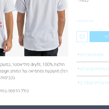
כמות
*
אזל מהמלאי
אי
נתונים טכניים
 : 100% פוליאסטר
ארץ ייצור : הודו / סין
הוראות כביסה :
בכביסות 
דינה במכונה עד-40°C
ות ילדים 2-18
ומרי הלבנה, ללא השריה
אורך
שרוול
אין לשפשף במקום אחד
כולל הדפסה בחזי
לייבש במייבש בחום עדין
אורך
שרוול
תן לגהץ הפוך בחום נמוך
19
69
י.פולד הדפסות משי בע"מ, המרכבה 28 חולון,