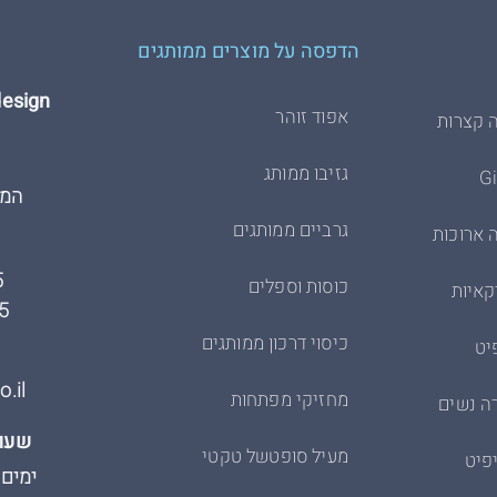
ח.פ. 513338087
12.5
42
20
71
הדפסה על מוצרים ממותגים
13
44
21
73
Hdesign הדפסת 
13.5
46
אפוד זוהר
22
76
 קצרות
14
50
23
79
גזיבו ממותג
המרכבה
15
52
24
81
גרביים ממותגים
 ארוכות
16
54
24
83
5
כוסות וספלים
קאיות
17
57
5
כיסוי דרכון ממותגים
יט
60
18
.il
19
63
מחזיקי מפתחות
ה נשים
שעות
מעיל סופטשל טקטי
פיט
ימים א׳-ה׳