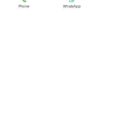
Phone
WhatsApp
סינרים ממותגים
ערכות בהתאמה אישית
תיקים
צרו קשר
Hdesign הדפסת חולצות
כתובת:
המרכבה 28 , חולון
טלפון:
03-5582565