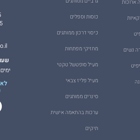
גרביים ממותגים
 ארוכות
5
כוסות וספלים
קאיות
5
כיסוי דרכון ממותגים
יט
.il
מחזיקי מפתחות
ה נשים
שעות
מעיל סופטשל טקטי
פיט
ימים א׳-ה׳
מעיל פליז צבאי
נה
לא 
ת
סינרים ממותגים
ערכות בהתאמה אישית
תיקים