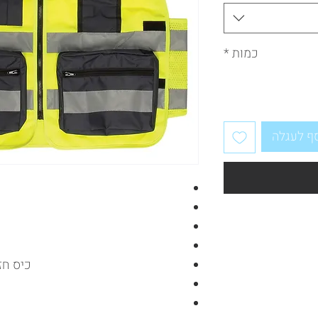
כמות
*
ף לעגלה
כיס חז