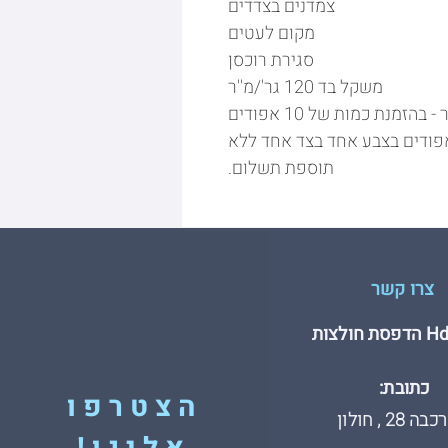
צמדנים בצדדים
מקום לעטים
סגירת רוכסן
משקל בד 120 גר'/מ''ר
ניתן לבצע הדפסה על אפוד זוהר - בהזמנת כמות של 10 אפודים
אפודים בצבע אחד בצד אחד ללא
תוספת תשלום.
צרו קשר
חולצות
כתובת:
הצטרפו
 28 , חולון