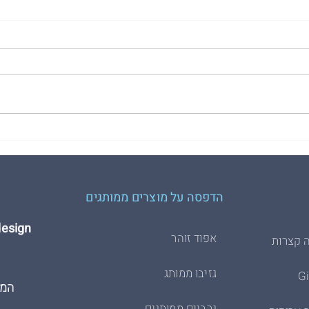
הדפסת משי על חולצות - הסבר
3 דג
השיטה המלא
שמזמי
הדפסה על מוצרים ממותגים
Hdesign הדפסת 
אפוד זוהר
 קצרות
גזיבו ממותג
המרכבה
גרביים ממותגים