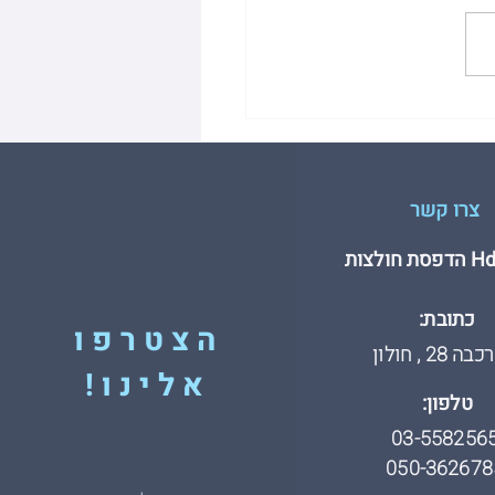
שים שחשוב להכיר לפני
נים הדפסה על חולצות
צרו קשר
חולצות
כתובת:
הצטרפו
 28 , חולון
אלינו!
טלפון:
03-558256
050-362678