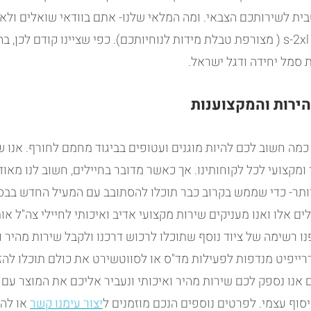
ית לשירותכם הצבאי. ומה המלאי שלנו- אתם בוודאי שואלים ולאיל
 סמל יחידה ודגל ישראל.
ירות והמקצוענות
hdesi מבינים כמה חשוב לכם להיות מוגנים ועטופים בביגוד מחמם לחורף. אנו
 ומקצועי לכל לקוחותינו. אך כאשר מדובר בחיילים, חשוב לנו מאוד
יותר- כדי שממש בקרוב כבר תוכלו להסתובב עם המעיל החדש בבסי
לים אלו ואנו מעניקים שירות מקצועי אדיב ואיכותי לחיילי צה"ל או
 רשימה של ציוד נוסף שתוכלו לרכוש דרכנו ולקבל שירות מהיר וא
רייפיט מנדפות לפעילות מד"ס או לסווטשירט את כולם תוכלו להזמ
 אנו נספק לכם שירות מהיר ואיכותי ונעביר אליכם את המוצר עם 
וף עצמי. לפרטים נוספים הנכם מוזמנים ל
יצור עימנו קשר