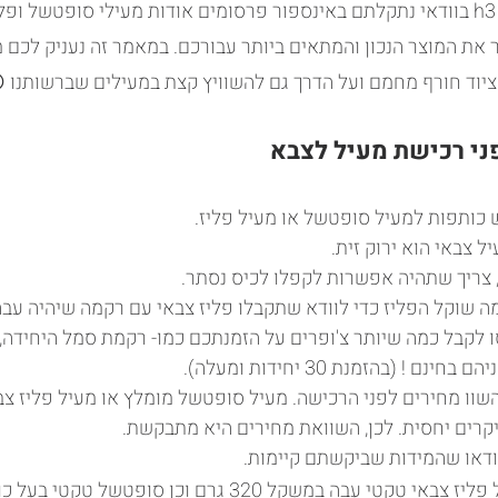
סופטשל ופליז מחממים h3 בוודאי נתקלתם באינספור פרסומים אודות מעילי סופטשל ו
ר את המוצר הנכון והמתאים ביותר עבורכם. במאמר זה נעניק לכם 
 ציוד חורף מחמם ועל הדרך גם להשוויץ קצת במעילים שברשותנו 
ני רכישת מעיל לצבא
כותפות למעיל סופטשל או מעיל פליז.
 צבאי הוא ירוק זית.
 צריך שתהיה אפשרות לקפלו לכיס נסתר.
ה שוקל הפליז כדי לוודא שתקבלו פליז צבאי עם רקמה שיהיה עבה 
גרם). נסו לקבל כמה שיותר צ'ופרים על הזמנתכם כמו- רקמת סמל היחידה,
ם ! (בהזמנת 30 יחידות ומעלה).
שוו מחירים לפני הרכישה. מעיל סופטשל מומלץ או מעיל פליז צב
יקרים יחסית. לכן, השוואת מחירים היא מתבקשת.
ודאו שהמידות שביקשתם קיימות.
אצלנו תוכלו למצוא מעיל פליז צבאי טקטי עבה במשקל 320 גרם וכן 