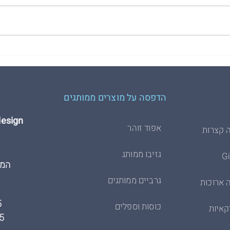
הדפסת משי על חולצות - הסבר
3 דג
השיטה המלא
שמזמי
הדפסה על מוצרים ממותגים
Hdesign הדפסת 
אפוד זוהר
 קצרות
גזיבו ממותג
המרכבה
גרביים ממותגים
 ארוכות
5
כוסות וספלים
קאיות
5