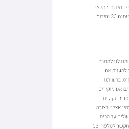
ו מידות: המלאי 
הזמין שלנו מגיע במידות s-2xl ( מצורפת טבלת מידות לנוחיותכם). כפי שציינו קודם לכן, בהזמנת 30 יחידות 
 שמנו לנו למטרה 
 להעניק את 
ס. ברשותנו 
תם אנו מוקירים 
דיב. זקוקים 
ין אצלנו בצורה 
שליח עד הבית 
או להתקשר לטלפון 03-