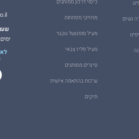
כיסוי דרכון ממותגים
יט
.il
מחזיקי מפתחות
ה נשים
שעות
מעיל סופטשל טקטי
פיט
ימים א׳-ה׳
מעיל פליז צבאי
נה
לא 
ת
סינרים ממותגים
ערכות בהתאמה אישית
תיקים