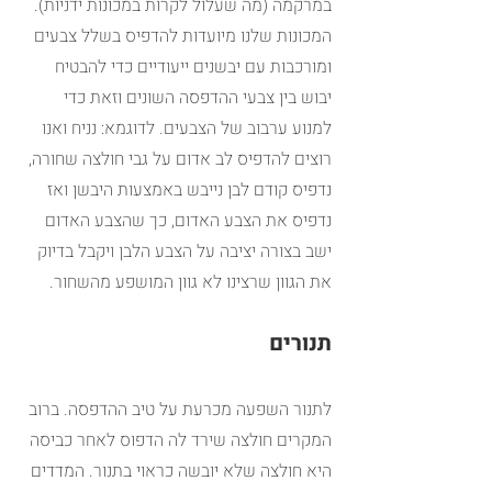
במרקמה (מה שעלול לקרות במכונות ידניות). 
המכונות שלנו מיועדות להדפיס בשלל צבעים 
ומורכבות עם יבשנים ייעודיים כדי להבטיח 
יבוש בין צבעי ההדפסה השונים וזאת כדי 
למנוע ערבוב של הצבעים. לדוגמא: נניח ואנו 
רוצים להדפיס לב אדום על גבי חולצה שחורה, 
נדפיס קודם לבן נייבש באמצעות היבשן ואז 
נדפיס את הצבע האדום, כך שהצבע האדום 
ישב בצורה יציבה על הצבע הלבן ויקבל בדיוק 
את הגוון שרצינו לא גוון המושפע מהשחור.
תנורים
לתנור השפעה מכרעת על טיב ההדפסה. ברוב 
המקרים חולצה שירד לה הדפוס לאחר כביסה 
היא חולצה שלא יובשה כראוי בתנור. המדדים 