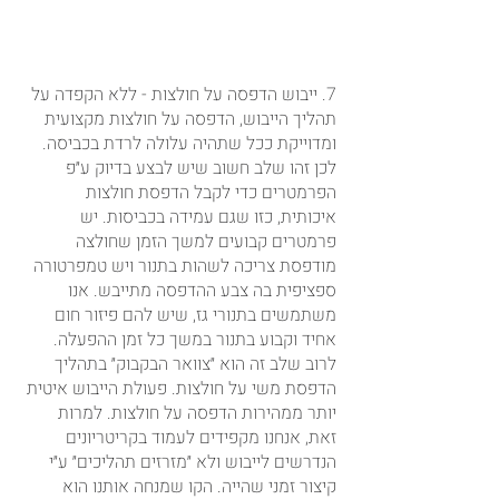
7. ייבוש הדפסה על חולצות - ללא הקפדה על 
תהליך הייבוש, הדפסה על חולצות מקצועית 
ומדוייקת ככל שתהיה עלולה לרדת בכביסה. 
לכן זהו שלב חשוב שיש לבצע בדיוק ע״פ 
הפרמטרים כדי לקבל הדפסת חולצות 
איכותית, כזו שגם עמידה בכביסות. יש 
פרמטרים קבועים למשך הזמן שחולצה 
מודפסת צריכה לשהות בתנור ויש טמפרטורה 
ספציפית בה צבע ההדפסה מתייבש. אנו 
משתמשים בתנורי גז, שיש להם פיזור חום 
אחיד וקבוע בתנור במשך כל זמן ההפעלה. 
לרוב שלב זה הוא ״צוואר הבקבוק״ בתהליך 
הדפסת משי על חולצות. פעולת הייבוש איטית 
יותר ממהירות הדפסה על חולצות. למרות 
זאת, אנחנו מקפידים לעמוד בקריטריונים 
הנדרשים לייבוש ולא ״מזרזים תהליכים״ ע״י 
קיצור זמני שהייה. הקו שמנחה אותנו הוא 