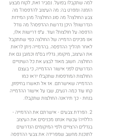
למה שתקבלו בפועל. נסביר זאת, לקוח מבצע 
הזמנה ומפרט בה: מה העיצוב להדפסה? מה 
צבע החולצה? מה סוג החולצה? מהן המידות 
הנדרשות? היכן נדרשת ההדפסה? מה גודל 
הדפסה על חולצות? ועוד. ע״פ דרישות אלו, 
אנו מכינים הדמייה של החולצה כפי שתתקבל 
לאחר תהליך ההדפסה. בהדמייה ניתן לראות 
את העיצוב, מיקומו, גדליו בס״מ וכמובן גם את 
החולצה. חשוב מאוד לבצע את כל השינויים 
הנדרשים לפני אישור ההדמייה, כי בעצם 
החולצות המודפסות שתקבלו יראו כמו 
ההדמייה שאישרתם. אז אל תאשרו בחיפזון, 
קחו עוד כמה רגעים, שבו על אישור ההדמייה 
בנחת - כך תיראנה החולצות שתקבלו.
2. הפרדת צבעים - אישרתם את ההדמייה - 
הללויה! עכשיו אנחנו מכניסים את העיצוב 
בגדלים הרצויים ולפי המיקומים הנדרשים 
לתוכנת מחשב שמפרידה את צבעי ההדפסה 