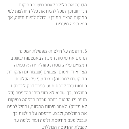
מכוונת את הלייזר לאחר חישוב המיקום 
הנדרש, וכך תוכל להניח את כלל החולצות לפי 
המיקום הרצוי. כמובן שיכולה להיות תזוזה, אך 
היא תהיה מינורית.
6. הדפסה על חולצות- מפעילת המכונה 
תחמם את פלטות המכונה באמצעות יבשנים 
המצויים עליה. מטרת פעולה זו היא כפולה- 
מצד אחד חימום הצבעים (שבצורתם המקורית 
הם קשים למריחה) ומצד שני על הפלטות 
החמות ניתן לרסס מעט ספריי דבק להדבקת 
החולצה, כך שהיא לא תזוז בזמן ההדפסה (כל 
תזוזה ולו הקטנה ביותר גוררת הדפסה במיקום 
לא מדויק). לאחר חימום המכונה, נתחיל להניח 
את החולצות, ולבצע הדפסה על חולצות כך 
שבכל פעם מודפסת גלופה ועוד גלופה עד 
לקבלת ההדפסה הכוללת.