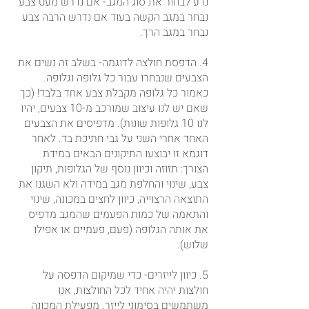
נדע לבחור את סוג המגב- אם נדרש מעט צבע 
נבחר במגב הקשה בעוד אם נדרש הרבה צבע 
נבחר במגב הרך.
4. הדפסת חולצה לדוגמה- בשלב זה נשים את 
הצבעים שנבחרו עבור כל גלופה וגלופה. 
כאמור כל גלופה מקבלת צבע אחד בלבד! (כך 
שאם יש לנו עיצוב שמורכב מ-10 צבעים, יהיו 
לנו 10 גלופות שונות). מדפיסים את הצבעים 
האחד אחרי השני על גבי חתיכת בד. לאחר 
דוגמא זו יבוצעו התיקונים הבאים במידת 
הצורך: תזוזה וכיוון נוסף של הגלופות, תיקון 
צבע, שינוי והחלפת מגב במידה ולא השגנו את 
התוצאה הרצוייה, כיוון לחצים במכונה, שינוי 
והתאמה של כמות הפעמים שהמגב מדפיס 
את אותה הגלופה (פעם, פעמיים או אפילו 
שלוש).
5. כיוון לייזרים- כדי שמיקום הדפסה על 
חולצות יהיה אחיד לכל החולצות, אנו 
משתמשים בסימוני לייזר. מפעילת המכונה 