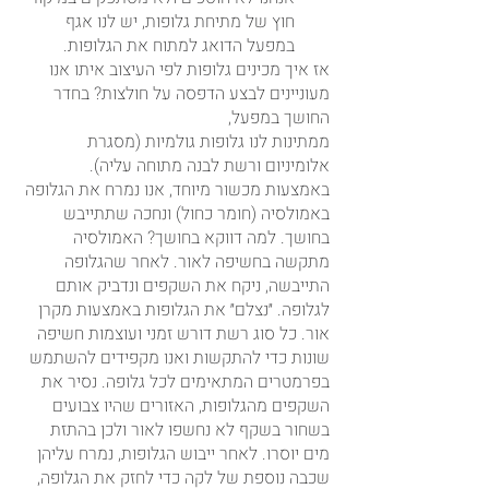
חוץ של מתיחת גלופות, יש לנו אגף 
במפעל הדואג למתוח את הגלופות.
אז איך מכינים גלופות לפי העיצוב איתו אנו 
מעוניינים לבצע הדפסה על חולצות? בחדר 
החושך במפעל, 
ממתינות לנו גלופות גולמיות (מסגרת 
אלומיניום ורשת לבנה מתוחה עליה). 
באמצעות מכשור מיוחד, אנו נמרח את הגלופה 
באמולסיה (חומר כחול) ונחכה שתתייבש 
בחושך. למה דווקא בחושך? האמולסיה 
מתקשה בחשיפה לאור. לאחר שהגלופה 
התייבשה, ניקח את השקפים ונדביק אותם 
לגלופה. ״נצלם״ את הגלופות באמצעות מקרן 
אור. כל סוג רשת דורש זמני ועוצמות חשיפה 
שונות כדי להתקשות ואנו מקפידים להשתמש 
בפרמטרים המתאימים לכל גלופה. נסיר את 
השקפים מהגלופות, האזורים שהיו צבועים 
בשחור בשקף לא נחשפו לאור ולכן בהתזת 
מים יוסרו. לאחר ייבוש הגלופות, נמרח עליהן 
שכבה נוספת של לקה כדי לחזק את הגלופה, 