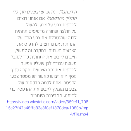
הידעתם?! - מדוע יש יבשנים תוך כדי 
תהליך ההדפסה?
 אם אנחנו רוצים 
להדפיס צבע על צבע, למשל 	
על חולצה שחורה מדפיסים תחתית 
לבנה שמנטרלת את צבע הבד, על 
התחתית אנחנו רוצים להדפיס את 
הצבעים השונים. במקרה זה למשל, 
חייבים לייבש את התחתית כדי לנקבל 
משטח עבודה לבן שעליו אפשר 
להדפיס את יתר הצבעים. מקרה נפוץ 
נוסף הוא ייבוש כאשר יש מספר צבעי 
הדפסה. אחת לכמה הדפסות של 
צבעים מומלץ לייבש את ההדפסה כדי 
להימנע ממריחות מיותרות.
https://video.wixstatic.com/video/359ef1_708
15c27f42b48ffb83e3f0ef1370dea/1080p/mp
4/file.mp4