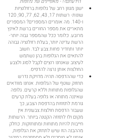
הידעתם?! - מאפיינים של גלופות
ישנן מגוון רחב של גלופות ברזולוציות 
שונות- רשתות 17, 43, 62, 77, 90, 120 
ו-140. מה אומרים המספרים? המספרים 
מתארים את מספר החורים ברשת לאינץ 
מרובע. כלומר ככל שהמספר גבוה יותר- 
הרשת עדינה יותר, בעלת רזולוציה גבוהה 
יותר ותחדיר פחות צבע לבד. חשוב 
להתאים את הגלופות בהן נשתמש 
לעיצוב שאנחנו רוצים לקבל לסוג ולצבע 
החולצות אותן נרצה להדפיס.
כדי שההדפסה תהיה מדויקת נדרש 
תחזוק שוטף של הגלופות. אנחנו מוודאים 
שהגלופות מתוחות וללא קרעים. גלופה 
שאיננה מתוחה או גלופה בעלת קרעים 
גורמת לתזוזות בהדפסת הצבע, כך 
שעבור הדפסת חולצות צבעונית אין 
מקום ולו לתזוזה הקטנה ביותר. הרשתות 
חייבות להיות מתוחות ומתוחזקות. כחלק 
מההבנה הזו שיש לתחזק את הגלופות, 
אנחנו לא חוסכים ולא מסתפקים במיקור 