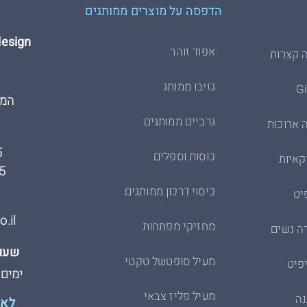
הדפסה על מוצרים ממותגים
Hdesign הדפסת 
אפוד זוהר
 קצרות
גזיבו ממותג
המרכבה
גרביים ממותגים
 ארוכות
5
כוסות וספלים
קאיות
5
כיסוי דרכון ממותגים
יט
.il
מחזיקי מפתחות
ה נשים
שעות
מעיל סופטשל טקטי
פיט
ימים א׳-ה׳
מעיל פליז צבאי
נה
לא 