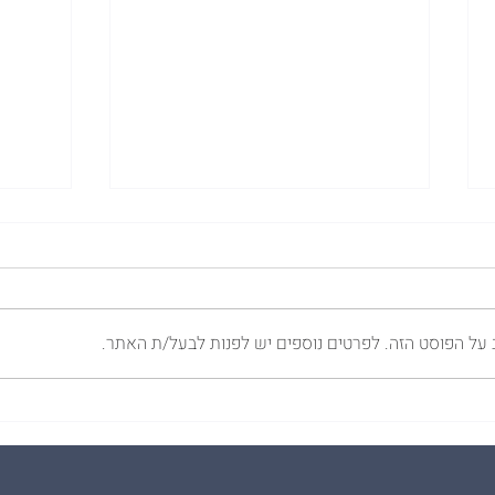
 על הפוסט הזה. לפרטים נוספים יש לפנות לבעל/ת האתר.
הדפסת משי על חולצות - הסבר
3 דג
השיטה המלא
שמזמי