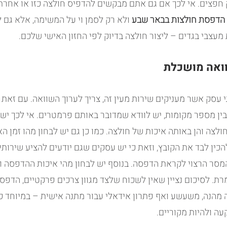
 חפצים. אי לכך אם גם אתם מבקשים להדפיס חולצה כזו או אחרת,
הדפסת חולצות בבאר שבע
 ולא רק לסמן וי על המשימה, אלא גם ל
ת מעצבי בגדים – ליצור חולצה בדיוק לפי החזון האישי שלכם.
ואה מושכלת
י עסק אשר מעניקים שירות מעין זה, צריך לערוך השוואה. עם זאת 
ין מספר מקומות, יש לוודא שמדובר באותם פרמטרים. אי לכך יש 
ולצה והן באותה איכות של חולצה. כמו כן גם יש לבחון מהו זמן הא
ין לבד את הקובץ, וזאת כי יש עסקים שגם יודעים להציע שירותי 
המסר הרצוי לקראת הדפסה. בנוסף יש לבחון מהי איכות ההדפסה וא
. לסיכום נציין שאין לשכוח שלצד מגוון צרכים פרקטיים, הדפסה
 מהנה, משעשע ואף פתרון אידאלי עבור מתנה אישית – במיוחד 
ה ולהיות מקוריים.