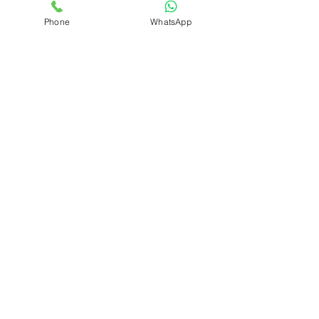
Phone
WhatsApp
כיסוי דרכון ממותגים
מחזיקי מפתחות
מעיל סופטשל טקטי
מעיל פליז צבאי
סינרים ממותגים
ערכות בהתאמה אישית
תיקים
צרו קשר